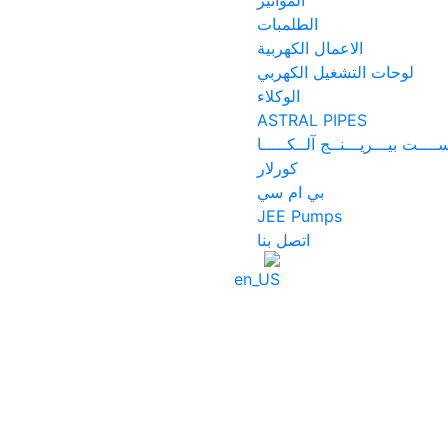
المواتير
الطلمبات
الاعمال الكهربية
لوحات التشغيل الكهربي
الوكلاء
ASTRAL PIPES
ــــت بيـــريـــنــج آلــكـــــا
كورلار
بي ام سي
JEE Pumps
اتصل بنا