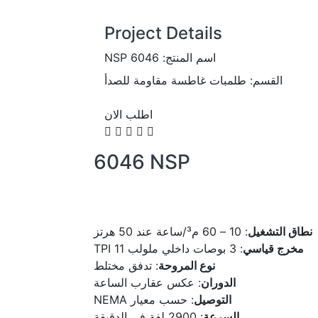
Project Details
اسم المنتج:
NSP 6046
القسم:
طلمبات غاطسة مقاومة للصدأ
اطلب الان
6046
NSP
نطاق التشغيل
: 10 – 60 م³/ساعة عند 50 هرتز
مخرج قياسي
: 3 بوصات داخلي ملولب 11 TPI
نوع المروحة
: تدفق مختلط
الدوران
: عكس عقارب الساعة
التوصيل
: حسب معيار NEMA
السرعة
: 2900 لفة في الدقيقة