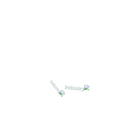
الكابلات البحرية، والمواسير. لدينا خبرة تزيد عن 20 عامًا في مجال حفر الآبار وتوريد
لى جميع المناطق التي تتحدى ظروف الحياة
ط وأفريقيا، من خلال تقديم خدمات حفر الآبار
الأعماق الغاطسة.
وفير طلمبات عالية الجودة مثل الطلمبات
ديم خدمات صيانة متميزة لتحقيق رضا عملائنا
ل يتميز بالكفاءة العالية.