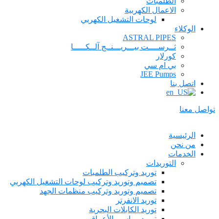
الطلمبات
الاعمال الكهربية
لوحات التشغيل الكهربي
الوكلاء
ASTRAL PIPES
ثــرســــت بيـــريـــنــج آلــكـــــا
كورلار
بي ام سي
JEE Pumps
اتصل بنا
تواصل معنا
الرئيسية
من نحن
الخدمات
التوريدات
توريد وتركيب الطلمبات
تصميم وتوريد وتركيب لوحات التشغيل الكهربي
تصميم وتوريد وتركيب منظمات الجهد
توريد الانفرتر
توريد الكابلات البحرية
توريد مواسير الأعماق