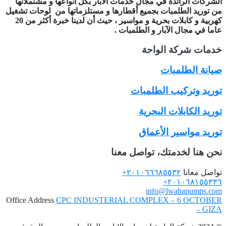
الشركات الرائدة في مجال خدمات الآبار بكل أنواعها و مشتملاتها
من توريد الطلمبات بجميع أقطارها و مستلزماتها من
لوحات تشغيل
كهربية و كابلات بحرية و مواسير ، حيث أن لدينا خبرة أكثر من 20
عاما في مجال الآبار و الطلمبات .
خدمات شركة الواحة
صيانة الطلمبات
توريد وتركيب الطلمبات
توريد الكابلات البحرية
توريد مواسير الأعماق
نحن هنا لخدمتك، تواصل معنا
تواصل معانا
٢٠١٠٦٦٦٨٥٥٣٢+
٢٠١٠٦٨١٥٥٣٣٦+
info@lwahapumps.com
Office Address
CPC INDUSTERIAL COMPLEX – 6 OCTOBER
– GIZA