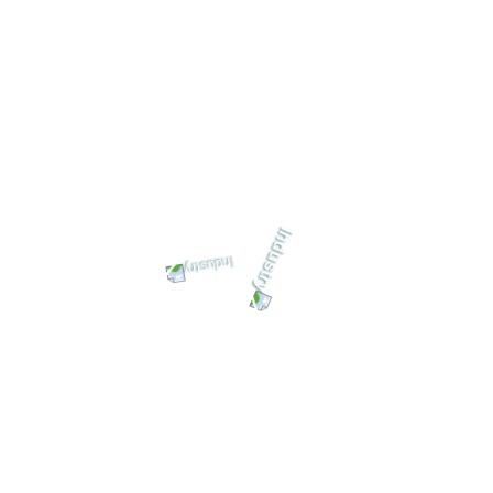
المواد المستخدمة في التصنيع:
نطاق الأداء:
الطاقة:
حتى 550 متر مكعب/ساعة
الارتفاع:
حتى 100 متر
24/7 خدمة العملاء
دعم العملاء على مدار الساعة في شركة
الواحة لخدمات الآبار والطلمبات داخل